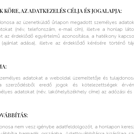
 KÖRE, AZ ADATKEZELÉS CÉLJA ÉS JOGALAPJA:
donosa az üzenetküldő űrlapon megadott személyes adatokat 
kat (név, telefonszám, e-mail cím), illetve a honlap láto
 az érdeklődő egyértelmű azonosítása, a hatékony kapcsol
e (ajánlat adása), illetve az érdeklődő kérésére történő t
MA:
emélyes adatokat a weboldal üzemeltetője és tulajdonosa 
 a szerződésből eredő jogok és kötelezettségek érvény
lyes adatokat (név, lakóhely/székhely címe) az adózási és s
VÁBBÍTÁS:
donosa nem vesz igénybe adatfeldolgozót, a honlapon kere
vábbítja harmadik országba. Adattovábbításra kizárólag s