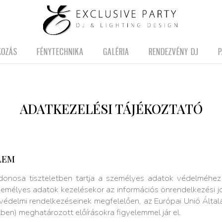
KOZÁS
FÉNYTECHNIKA
GALÉRIA
RENDEZVÉNY DJ
P
ADATKEZELÉSI TÁJÉKOZTATÓ
LEM
donosa tiszteletben tartja a személyes adatok védelméhez
zemélyes adatok kezelésekor az információs önrendelkezési j
tvédelmi rendelkezéseinek megfelelően, az Európai Unió Ált
n) meghatározott előírásokra figyelemmel jár el.