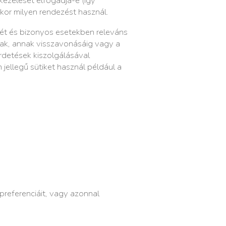
 kezelését elfogadja-e (így
skor milyen rendezést használ.
ét és bizonyos esetekben releváns
ynak, annak visszavonásáig vagy a
irdetések kiszolgálásával
jellegű sütiket használ például a
 preferenciáit, vagy azonnal