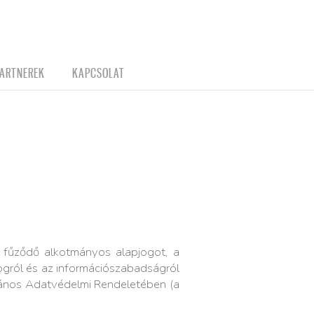
ARTNEREK
KAPCSOLAT
 fűződő alkotmányos alapjogot, a
ogról és az információszabadságról
alános Adatvédelmi Rendeletében (a