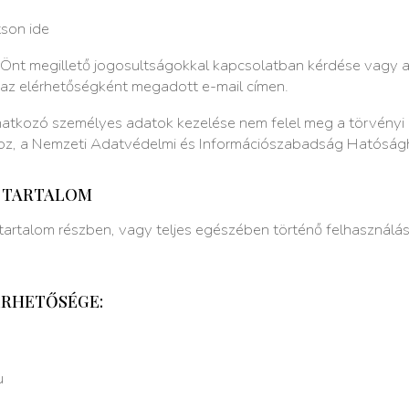
tson ide
Önt megillető jogosultságokkal kapcsolatban kérdése vagy a
 az elérhetőségként megadott e-mail címen.
onatkozó személyes adatok kezelése nem felel meg a törvény
ghoz, a Nemzeti Adatvédelmi és Információszabadság Hatóság
 TARTALOM
artalom részben, vagy teljes egészében történő felhasználás
ÉRHETŐSÉGE:
u