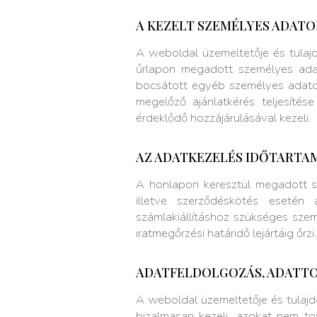
A KEZELT SZEMÉLYES ADATOK
A weboldal üzemeltetője és tulaj
űrlapon megadott személyes adato
bocsátott egyéb személyes adatot
megelőző ajánlatkérés teljesítés
érdeklődő hozzájárulásával kezeli.
AZ ADATKEZELÉS IDŐTARTA
A honlapon keresztül megadott sz
illetve szerződéskötés esetén
számlakiállításhoz szükséges szemé
iratmegőrzési határidő lejártáig őrzi.
ADATFELDOLGOZÁS, ADATTO
A weboldal üzemeltetője és tulaj
bizalmasan kezeli, azokat nem to