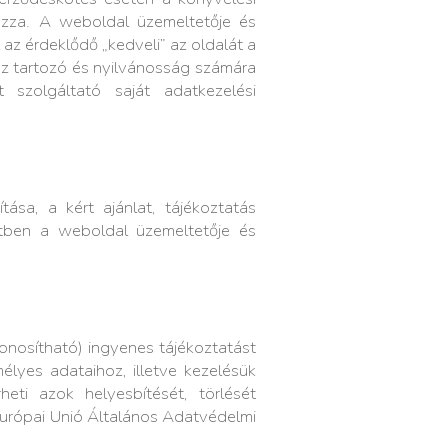
mazza. A weboldal üzemeltetője és
 az érdeklődő „kedveli” az oldalát a
oz tartozó és nyilvánosság számára
 szolgáltató saját adatkezelési
sa, a kért ajánlat, tájékoztatás
tben a weboldal üzemeltetője és
zonosítható) ingyenes tájékoztatást
élyes adataihoz, illetve kezelésük
eti azok helyesbítését, törlését
 Európai Unió Általános Adatvédelmi