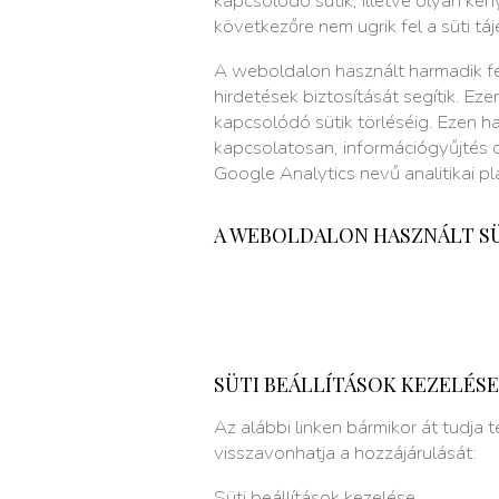
kapcsolódó sütik, illetve olyan kén
következőre nem ugrik fel a süti tá
A weboldalon használt harmadik f
hirdetések biztosítását segítik. E
kapcsolódó sütik törléséig. Ezen h
kapcsolatosan, információgyűjtés c
Google Analytics nevű analitikai pl
A WEBOLDALON HASZNÁLT SÜ
SÜTI BEÁLLÍTÁSOK KEZELÉSE
Az alábbi linken bármikor át tudja 
visszavonhatja a hozzájárulását:
Süti beállítások kezelése