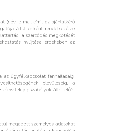
(név, e-mail cím), az ajánlatkérő
gatója által önként rendelkezésre
attartás, a szerződés megkötését
ájékoztatás nyújtása érdekében az
az ügyfélkapcsolat fennállásáig,
esíthetőségének elévüléséig, a
zámviteli jogszabályok által előírt
sztül megadott személyes adatokat
zerződéskötés esetén a könyvelési