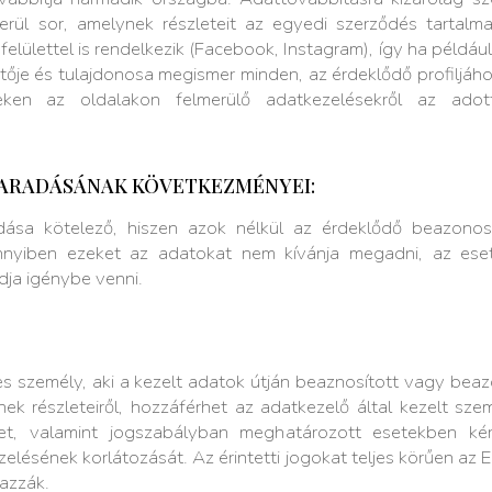
kerül sor, amelynek részleteit az egyedi szerződés tartal
lülettel is rendelkezik (Facebook, Instagram), így ha például
je és tulajdonosa megismer minden, az érdeklődő profiljáh
ken az oldalakon felmerülő adatkezelésekről az adott
ARADÁSÁNAK KÖVETKEZMÉNYEI:
sa kötelező, hiszen azok nélkül az érdeklődő beazonosítá
ennyiben ezeket az adatokat nem kívánja megadni, az ese
dja igénybe venni.
es személy, aki a kezelt adatok útján beaznosított vagy bea
ek részleteiről, hozzáférhet az adatkezelő által kezelt szem
het, valamint jogszabályban meghatározott esetekben kérh
ezelésének korlátozását. Az érintetti jogokat teljes körűen az
azzák.