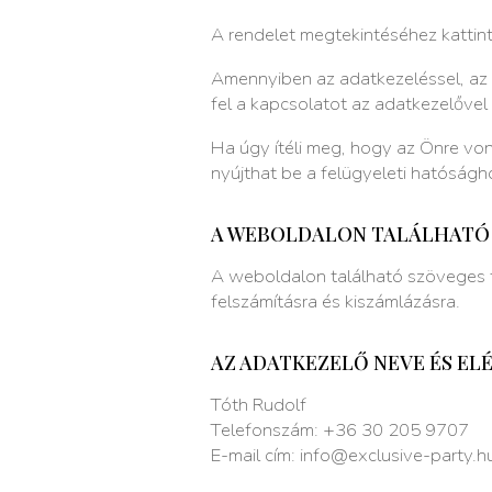
A rendelet megtekintéséhez kattin
Amennyiben az adatkezeléssel, az 
fel a kapcsolatot az adatkezelővel
Ha úgy ítéli meg, hogy az Önre v
nyújthat be a felügyeleti hatósá
A WEBOLDALON TALÁLHATÓ
A weboldalon található szöveges t
felszámításra és kiszámlázásra.
AZ ADATKEZELŐ NEVE ÉS EL
Tóth Rudolf
Telefonszám: +36 30 205 9707
E-mail cím:
info@exclusive-party.h