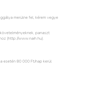
ggálya merülne fel, kérem vegye
i követelményeknek, panaszt
hoz (
http://www.naih.hu
).
a esetén 80 000 Ft/nap kerül