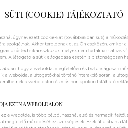
SÜTI (COOKIE) TÁJÉKOZTATÓ
sznál úgynevezett cookie-kat (továbbiakban süti) a működése
sára szolgálnak. Akkor tárolódnak el az Ön eszközén, amikor a
gramozástechnikai eszközök, melyek nem tartalmazhatnak víru
em. A látogató a sütik elfogadása esetén is biztonságosan h
k abban, hogy a weboldal megfelelően és biztonságosan műk
k a weboldal a látogatókkal történő interakció során, a láto
 kerülhetnek a weboldalon és más honlapokon található rekl
DJA EZEN A WEBOLDALON
 ez a weboldal is több célból használ első és harmadik féltől s
dal megfelelő működéséhez szükségesek. Ezek általában a 