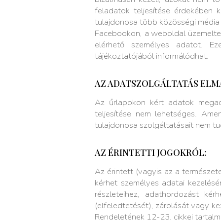
feladatok teljesítése érdekében 
tulajdonosa több közösségi média fe
Facebookon, a weboldal üzemeltető
elérhető személyes adatot. Eze
tájékoztatójából informálódhat.
AZ ADATSZOLGÁLTATÁS ELM
Az űrlapokon kért adatok megadá
teljesítése nem lehetséges. Am
tulajdonosa szolgáltatásait nem tu
AZ ÉRINTETTI JOGOKRÓL:
Az érintett (vagyis az a természet
kérhet személyes adatai kezelésén
részleteihez, adathordozást kér
(elfeledtetését), zárolását vagy k
Rendeletének 12-23. cikkei tartalm