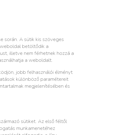
 során. A sütik kis szöveges
 weboldal betöltődik a
st, illetve nem férhetnek hozzá a
asználhatja a weboldalt.
ödjön, jobb felhasználói élményt
gatások különböző paramétereit
ámtartalmak megjelenítésében és
zármazó sütiket. Az első féltől
látogatás munkamenetéhez