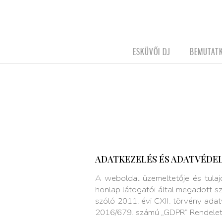
ESKÜVŐI DJ
BEMUTAT
ADATKEZELÉS ÉS ADATVÉDE
A weboldal üzemeltetője és tulaj
honlap látogatói által megadott s
szóló 2011. évi CXII. törvény ada
2016/679. számú „GDPR” Rendeletbe