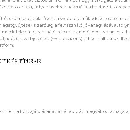
yelmi funkciókat biztosítanak, mint pl. hogy a látogató a sütik
jékoztató ablak), milyen nyelven használja a honlapot, keresé
éltől származó sütik főként a weboldal működésének elemzés
zen adatgyűjtések kizárólag a felhasználó jóváhagyásával fol
armadik felek a felhasználói szokások mérésével, valamint a h
éljából ún. webjelzőket (web beacons) is használhatnak. Ilyen 
atform.
TIK ÉS TÍPUSAIK
tekinteni a hozzájárulásának az állapotát, megváltoztathatja a