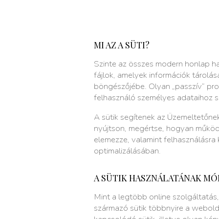
MI AZ A SÜTI?
Szinte az összes modern honlap ha
fájlok, amelyek információk tárolá
böngészőjébe. Olyan „passzív” pro
felhasználó személyes adataihoz s
A sütik segítenek az Üzemeltetőne
nyújtson, megértse, hogyan működi
elemezze, valamint felhasználásra
optimalizálásában.
A SÜTIK HASZNÁLATÁNAK MÓ
Mint a legtöbb online szolgáltatás,
származó sütik többnyire a webol